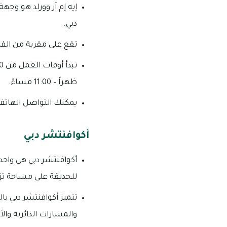
إيه إم آر وورلد هو وجه
دبي.
تقع على مقربة من القري
ظهراً – 11:00 مساءً.
يمكنك التواصل الهاتفي من خلال ال
أكوافنتشر دبي
أكوافنتشر دبي هي واحدة
للحديقة على مساحة تزيد عن 42 فدانًا، وتضم أكثر من 30 من الألعاب المائية المثيرة و
تتميز أكوافنتشر دبي با
والمسارات الدائرية وا