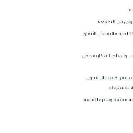
ء.
ستوحى من الطبيعة.
يحتوي لاجونا ووتر بارك على مساحة واسعة تبلغ حوالي 150,000 قدم مربع، ويضم أكثر من 20 لعبة مائية مثل الأنفاق
والمتاجر التذكارية داخل
ف ريفر، كريستال لاجون،
 للاسترخاء.
جربة ممتعة ومثيرة للمتعة