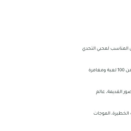
ان المناسب لمحبي التحدي
يتميز إيه إم آر بتقديم العديد من الألعاب والمغامرات الشيقة والمختلفة للزوار، ويضم أكثر من 100 لعبة ومغامرة
صور القديمة، عالم
ب الخطيرة، الموجات