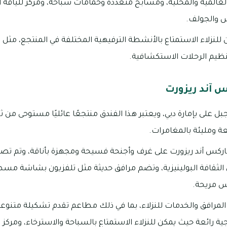
عالمية والمحلية، ومسابح متعددة وحمامات سباحة، ومركز للياقة 
س والجولف.
 للنزلاء الاستمتاع بالأنشطة الترفيهية المختلفة في المنتجع، مثل ا
نظيم الرحلات الاستكشافية.
كس آند ريزورت
ل على بإمارة دبي، ويعتبر هذا الفندق منتجعًا عائليًا مستوحى من ث
عة ومليئة بالمغامرات.
 باركس آند ريزورت على غرف وأجنحة فسيحة ومجهزة بأناقة، وتم تصم
لثقافة البولينيزية، وتضم مرافق حديثة مثل تلفزيون بشاشة مسط
س مريحة.
 المرافق والخدمات للنزلاء، بما في ذلك مطاعم تقدم تشكيلة متنوعة
ة رائعة حيث يمكن للنزلاء الاستمتاع بالسباحة والاسترخاء، ومركز ل