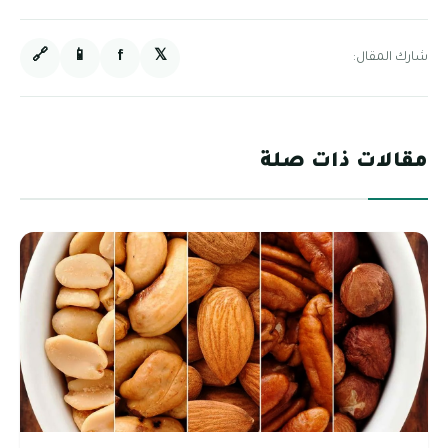
🔗
📱
f
𝕏
شارك المقال:
مقالات ذات صلة