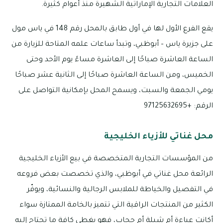
العلامات التجارية الإماراتية الشهيرة منذ أعوام كثيرة.
يقع الفرع الأول لها في أول طابق بالمحل رقم 148 في ياس مول
على جزيرة ياس – أبوظبي، وتبدأ ساعات علمه المتاحة للزيارة من
الساعة العاشرة صباحًا إلى العاشرة مساءً يوم الأحد وحتى
الخميس، ومن الساعة العاشرة صباحًا إلى الثانية عشر صباحًا
يومي الجمعة والسبت، ويسمح المحل بإمكانية التواصل على
الرقم: +97125632695
محل غناتي للأزياء الخليجية
من المؤسسات التجارية المتخصصة في بيع الأزياء الخليجية
الرائعة محل غناتي في أبوظبي، والذي تخصصت بعض فروعه
في التفصيل والخياطة للملابس الرجالية والنسائية، ويوفّر
الكثير من المنتجات الراقية التي تتميز بالخامة الممتازة سواء
أكانت عباءة أم شيلة أم حجاب، فهو يغطي كافة ما تحتاج إليه