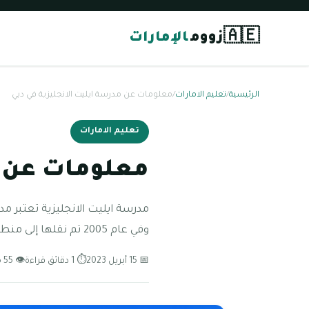
🇦🇪
زووم
الإمارات
الرئيسية
/
تعليم الامارات
/
معلومات عن مدرسة ايليت الانجليزية في دبي
تعليم الامارات
معلومات عن م
وفي عام 2005 تم نقلها إلى منطقة ديرة دبي. تقع
📅 15 أبريل 2023
⏱ 1 دقائق قراءة
👁 55 مشاهدة