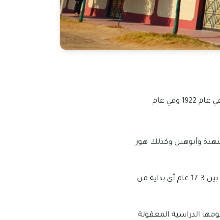
تعتبر مدرسة ايليت الانجليزية من المدارس الذائعة الصيت في إمارة دبي، ولقد افتتحت أبوابها في عام 1922 وفي عام
لنهدة وأبوهيل وكذلك هور
تستقبل مدرسة ايليت الانجليزية طلبات تسجيل الالتحاق للطلاب الذين تتراوح أعمارهم ما بين 3-17 عام أي بداية من
ومها الدراسية المعقولة