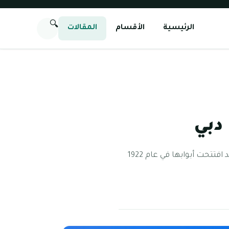
🔍
الرئيسية
الأقسام
المقالات
دبي
مدرسة ايليت الانجليزية تعتبر مدرسة ايليت الانجليزية من المدارس الذائعة الصيت في إمارة دبي، ولقد افتتحت أبوابها في عام 1922