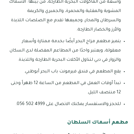
واسعة من المأكولات البحرية الطازجة، من بينها: الأسماك
المشوية والمقلية والمحمرة، والجمبري والكريمة
والسرطان والمحار، وجميعها تقدم مع الصلصات اللذيذة
والأرز والخضار الطازجة.
يتميز مطعم مزاج البحر أيضًا بخدمة ممتازة وأسعار
معقولة، ويعتبر واحدًا من المطاعم المفضلة لدى السكان
والزوار في دبي لتناول الأكلات البحرية الطازجة واللذيذة.
يقع المطعم في فندق فيرمونت باب البحر أبوظبي.
تبدأ أوقات العمل في المطعم من الساعة 12 ظهراً وحتى
12 منتصف الليل.
للحجز والاستفسار يمكنك الاتصال على 4999 502 056.
مطعم أسماك السلطان