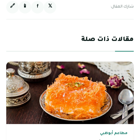
🔗
📱
f
𝕏
شارك المقال:
مقالات ذات صلة
مطاعم أبوظبي