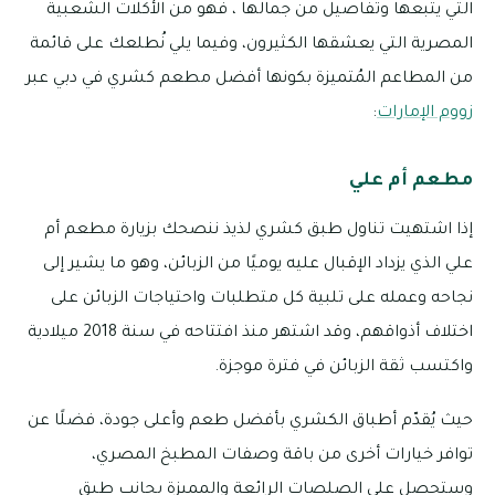
التي يتبعها وتفاصيل من جمالها ، فهو من الأكلات الشعبية
المصرية التي يعشقها الكثيرون، وفيما يلي نُطلعك على قائمة
من المطاعم المُتميزة بكونها أفضل مطعم كشري في دبي عبر
زووم الإمارات
:
مطعم أم علي
إذا اشتهيت تناول طبق كشري لذيذ ننصحك بزيارة مطعم أم
علي الذي يزداد الإقبال عليه يوميًا من الزبائن، وهو ما يشير إلى
نجاحه وعمله على تلبية كل متطلبات واحتياجات الزبائن على
اختلاف أذواقهم، وقد اشتهر منذ افتتاحه في سنة 2018 ميلادية
واكتسب ثقة الزبائن في فترة موجزة.
حيث يُقدّم أطباق الكشري بأفضل طعم وأعلى جودة، فضلًا عن
توافر خيارات أخرى من باقة وصفات المطبخ المصري،
وستحصل على الصلصات الرائعة والمميزة بجانب طبق