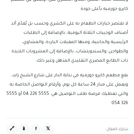
ويمكنك طلب أفضل أطباق الكشري على الإطلاق في مطعم
كايرو جورميه بأعلى جودة.
لا تقتصر خيارات الطعام به على الكشري وحسب بل يُقدّم ألذ
أصناف الوجيبات الثلاثة اليومية، بالإضافة إلى الطلبات
الرئيسية والجانبية، ومنها المقبلات الباردة، والمشاوي،
والطواجن، والسندويتشات، بالإضافة إلى المشروبات اللذيذة
ذات الطابع المصري التقليدي المذهل وغير ذلك.
يقع مطعم كايرو جورميه في بناية الدار على شارع الشيخ زايد،
ويعمل على مدار 24 ساعة كل يوم، وأرقام التواصل الخاصة به
والتي تعطيك فرصة طلب التوصيل هي: 5555 226 04 أو 5555
326 054
🔗
📱
f
𝕏
شارك المقال: