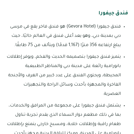
فندق جيفورا
فندق جيفورا (Gevora Hotel) هو فندق فاخر يقع في مرسى
دبي بمدينة دبي، وهو يعد أعلى فندق في العالم حاليًا، حيث
يبلغ ارتفاعه 356 مترًا (1,167 قدمًا) ويتألف من 75 طابقًا.
يتميز فندق جيفورا بتصميمه الحديث والفخم، ويوفر إطلالات
بانورامية رائعة على مدينة دبي والمناظر الطبيعية
المحيطة، ويحتوي الفندق على عدد كبير من الغرف والأجنحة
الفاخرة والمجهزة بأحدث وسائل الراحة والتجهيزات
العصرية.
يشتمل فندق جيفورا على مجموعة من المرافق والخدمات،
بما في ذلك مطعم دوار السماء الذي يقدم تجربة تناول
طعام راقية وإطلالات خلابة، ومسبح خارجي يتمتع بإطلالات
بانورامية على المدينة، ومركز للياقة البدنية مجهز بأحدث