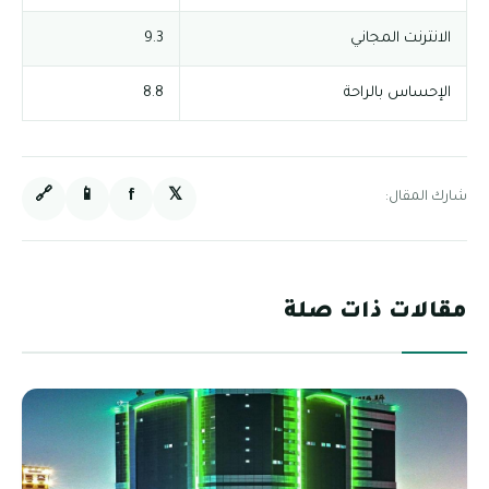
الانترنت المجاني
9.3
الإحساس بالراحة
8.8
🔗
📱
f
𝕏
شارك المقال:
مقالات ذات صلة