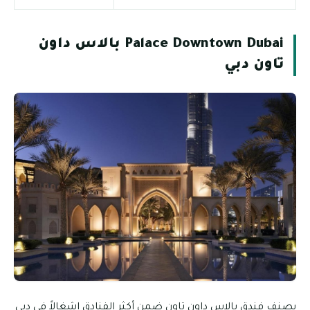
Palace Downtown Dubai بالاس داون
تاون دبي
يصنف فندق بالاس داون تاون ضمن أكثر الفنادق إشغالاً في دبي