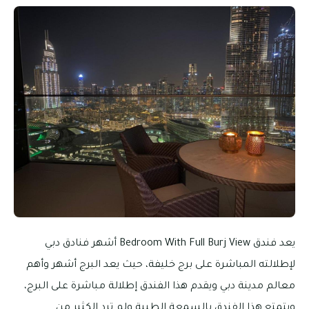
يعد فندق Bedroom With Full Burj View أشهر فنادق دبي
لإطلالته المباشرة على برج خليفة، حيث يعد البرج أشهر وأهم
معالم مدينة دبي ويقدم هذا الفندق إطلالة مباشرة على البرج،
ويتمتع هذا الفندق بالسمعة الطيبة ولم ترد الكثير من