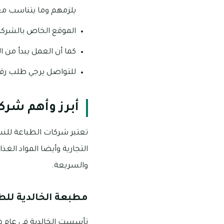
يلزمهم وما يتناسب مع
الموقع الخاص بالشركة ه
كما أن العمل يبدأ من الساعة ٠٩:٠٠ صباحا وحتى الساعة ٠٥:٠٠ عصرا من يوم
للتواصل يرجي طلب رقم ٢٥٥٠٣٣٣٣
أبرز وأهم شرك
تعتبر شركات الطباعة للنش
التجارية وأيضا المواد ال
والسريعة.
مطبعة الخالدية للطب