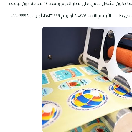
 بشكل يومي على مدار اليوم ولمدة ٢٤ ساعة دون توقف.
 ٨٠٠٨٧٧ أو رقم ٠٢٥٠٣٩٩٩٩ أو رقم ٠٢٥٠٣٩٩٩٨.