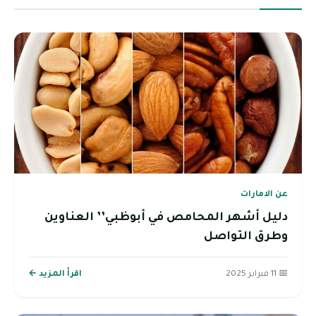
عن الامارات
دليل أشهر المحامص في أبوظبي’’ العناوين
وطرق التواصل
📅 11 فبراير 2025
اقرأ المزيد ←