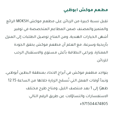
مطعم موكش ابوظبي
تقبل نسبة كبيرة من الزبائن على مطعم موكش MOKSH الرائع
والمتميز والمصنف ضمن المطاعم المتخصصة في توفير
أشهى الخيارات الهندية، ومن المتاح توصيل الطلبات إلى المنزل
بأريحية وسرعة، مع العلم أن مطعم موكش يحقق الجودة
الممتازة، ويراعي النظافة بأعلى مستوى والاستقبال الرحب
للزبائن.
يتواجد مطعم موكش في أبراج الاتحاد بمنطقة البطين أبوظبي،
وتبدأ أوقات العمل التي تُسمَح الزيارة خلالها من الساعة 12:15
ظهرًا إلى 1 بعد منتصف الليل، ومتاح طرح مختلف
الاستفسارات والتساؤلات عن طريق الرقم التالي:
971504474805+