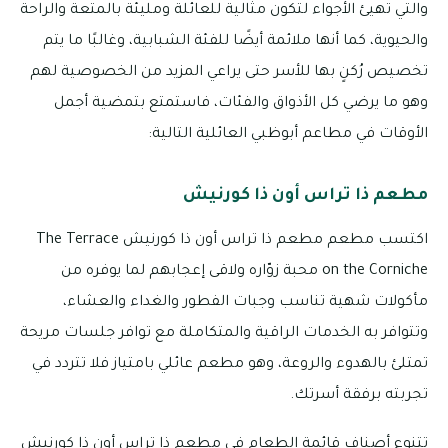
والتي تهيئ الأجواء لتكون مثالية للعائلة ومليئة بالمتعة والراحة
والحيوية، كما أنها ملائمة أيضًا للفئة الشبابية، وغالبًا ما يتم
تخصيص رُكنٍ بها للأسر حتى يراعي المزيد من الخصوصية لهم
وهو ما يرضي كل الأذواق والفئات، فاستمتع بتمضية أجمل
الأوقات في مطاعم أبوظبي العائلية التالية:
مطعم ذا تراس أون ذا كورنيش
اكتسب مطعم مطعم ذا تراس أون ذا كورنيش The Terrace
on the Corniche محبة زوّاره ولاقى إعجابهم لما يوفره من
مأكولات شهية تناسب وجبات الفطور والغداء والعشاء،
وتتوافر به الخدمات الراقية والمتكاملة مع توافر جلسات مريحة
تمتلئ بالهدوء والروعة، وهو مطعم عائلي بامتياز فلا تتردد في
تجربته برفقة أسرتك.
تتنوع أصناف قائمة الطعام في مطعم ذا تراس أون ذا كورنيش