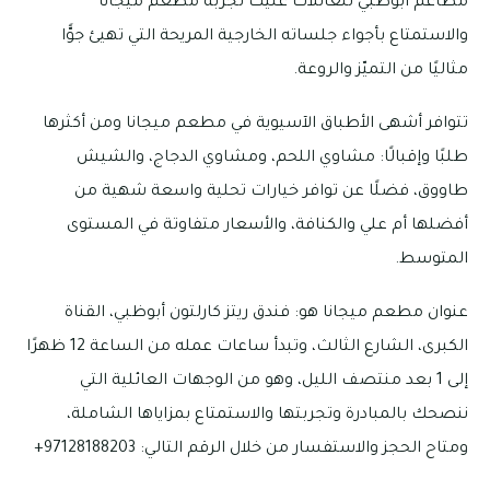
مطاعم أبوظبي للعائلات عليك تجربة مطعم ميجانا
والاستمتاع بأجواء جلساته الخارجية المريحة التي تهيئ جوًّا
مثاليًا من التميّز والروعة.
تتوافر أشهى الأطباق الآسيوية في مطعم ميجانا ومن أكثرها
طلبًا وإقبالًا: مشاوي اللحم، ومشاوي الدجاج، والشيش
طاووق، فضلًا عن توافر خيارات تحلية واسعة شهية من
أفضلها أم علي والكنافة، والأسعار متفاوتة في المستوى
المتوسط.
عنوان مطعم ميجانا هو: فندق ريتز كارلتون أبوظبي، القناة
الكبرى، الشارع الثالث، وتبدأ ساعات عمله من الساعة 12 ظهرًا
إلى 1 بعد منتصف الليل، وهو من الوجهات العائلية التي
ننصحك بالمبادرة وتجربتها والاستمتاع بمزاياها الشاملة،
ومتاح الحجز والاستفسار من خلال الرقم التالي: 97128188203+