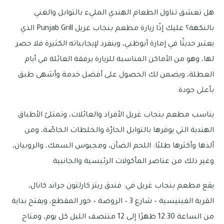
هل تعشق تناول الطعام الهندي المليء بالتوابل والغني
بالنكهة؟ عليك إذًا زيارة مطعم بنجاب غريل Punjab Grill الذي
يعتبر حديثًا في إمارة أبوظبي، وينفرد لإيجابياته الكثيرة فلا حصر
لها، وهو من الأماكن المناسبة للزيارة برفقة العائلة في أيام
العطلة، ويضمن لك الحصول على أفضل خدمة وأشهى طبق
بأعلى جودة.
يناسب مطعم بنجاب غريل الأفراد والعائلات، وتمتلئ الأطباق
الهندية التي يوفرها بالتوابل الحارّة والخلطات الخاصّة، ومن
ألذها وأكثرها طلبًا: اللحم الضأن، ومجبوس السمك، والروبيان،
وغير ذلك من عناصر المأكولات الرئيسية والجانبية.
يقع مطعم بنجاب غريل في: فندق ريتز كارلتون جراند كانال،
القرية الفينيسية – شارع 3 – الروضة – خور المقطع، ويفتح بداية
من الساعة 12:30 ظهرًا إلى 12 منتصف الليل كل يوم، ومتاح