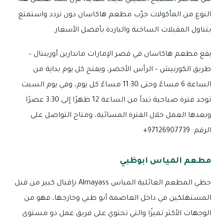
من عناصر المطبخ الصيني لذيذة للغاية، فإن كنت تفضل هذا
النوع من المأكولات جرّب مطعم هاكاسان دون تردد واستمتع
بتناول المقبلات الساخنة والباردة بأفضل الأسعار.
يقع مطعم هاكاسان في قصر الإمارات ماندارين أورينتال –
طريق الكورنيش – الرأس الأخضر، ويفتح كل يوم بداية من
الساعة 6 مساءً وحتى 11:30 مساءً كل يوم، وفي يوم السبت
توجد فترة صباحية تبدأ من الساعة 12 ظهرًا إلى 3:30 عصرًا
وبعدها العمل خلال الفترة المسائية، ومتاح التواصل على
الرقم: 97126907739+
مطعم المياس ابوظبي
حظي المطعم العائلية المياس Almayass بإقبال كبير من قبل
المستهلكين في داخل العاصمة أبو ظبي وخارجها، فهو من
الوجهات الأكثر تميزًا والتي تحتوي على فريق عمل ذو مستوى