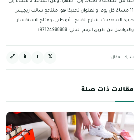
تبدأ من الساعة 8 صباحًا إلى 1 ظهرًا، ومن الساعة 6 مساءً إلى
11 مساءً كل يوم، والعنوان تحديدًا هو: منتجع سانت ريجيس
جزيرة السعديات، شارع الفلاح – أبو ظبي، ومتاح الاستفسار
والتواصل عن طريق الرقم التالي: 97124988888+
🔗
📱
f
𝕏
شارك المقال:
مقالات ذات صلة