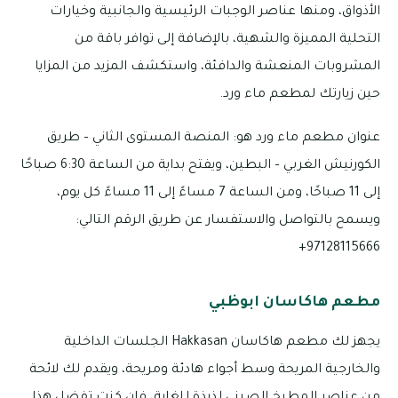
الأذواق، ومنها عناصر الوجبات الرئيسية والجانبية وخيارات
التحلية المميزة والشهية، بالإضافة إلى توافر باقة من
المشروبات المنعشة والدافئة، واستكشف المزيد من المزايا
حين زيارتك لمطعم ماء ورد.
عنوان مطعم ماء ورد هو: المنصة المستوى الثاني – طريق
الكورنيش الغربي – البطين، ويفتح بداية من الساعة 6:30 صباحًا
إلى 11 صباحًا، ومن الساعة 7 مساءً إلى 11 مساءً كل يوم،
ويسمح بالتواصل والاستفسار عن طريق الرقم التالي:
97128115666+
مطعم هاكاسان ابوظبي
يجهز لك مطعم هاكاسان Hakkasan الجلسات الداخلية
والخارجية المريحة وسط أجواء هادئة ومريحة، ويقدم لك لائحة