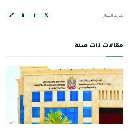
🔗
📱
f
𝕏
شارك المقال:
مقالات ذات صلة