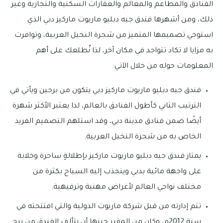
الفنادق والمطاعم والمعالم والعقارات السكنية والتجارية وغير
ذلك، ومن أشهرها فندق جيه دبليو ماريوت ماركيز دبي الذي
استوحي تصميمها المتميز من شجرة النخيل العربية، وتوافرت
به مزايا لا تكاد تتواجد في مكان آخر، لذا نُطلعك على أهم
المعلومات حوله من خلال الآتي:
فندق جيه دبليو ماريوت ماركيز دبي يتكون من برجين ويأتي في
الترتيب الثاني كأطول الفنادق بالعالم، لذا يعتبر الأكثر شهرة
أيضًا ضمن فنادق مدينة دبي، وقد استلهم التصميم الفريد
الخاص به من شجرة النخيل العربية.
يمتاز فندق جيه دبليو ماريوت ماركيز بإطلالةٍ ساحرة وخلابة
على واجهة مائية بدبي وينجذب إليه السياح بكثرة من
مختلف نواحي العالم لأغراض مهنية وترفيهية.
تتم إدارته من قبل شركة ماريوت الدولية والتي افتتحته في
سنة 2012م، وكان من المقرر حينها أن يتألف الفندق من برج