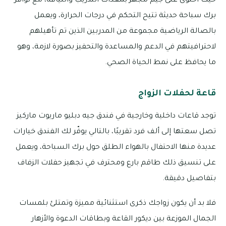
حيث احتوى على جيم مجهز بمعدات التدريب واللياقة، مع توافر
برك سباحة حديثة تتيح التحكم في درجات الحرارة، ويعمل
بالصالة الرياضية مجموعة من المدربين الذين تم تأهيلهم
لاحترافيتهم في الدعم والمساعدة والتحفيز بصورة لازمة، وهو
ما يحافظ على نمط الحياة الصحي.
قاعة لحفلات الزواج
توجد قاعات داخلية وخارجية في فندق جيه دبليو ماريوت ماركيز
تصل سعتها إلى ألف فرد تقريبًا، بالتالي يوفّر لك الفندق خيارات
عديدة منها الاحتفال بالهواء الطلق حول برك السباحة، ويعمل
على تنسيق ذلك طاقم بارع ومحترف في تجهيز حفلات الزفاف
بتفاصيل دقيقة.
فلا بد أن يكون زواجك ذكرى استثنائية مميزة وتمتلئ بلمسات
الجمال الموزعة بين ديكور القاعة وبطاقات الدعوة والأزهار