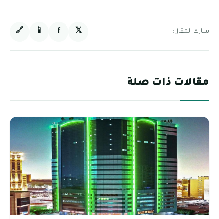
🔗
📱
f
𝕏
شارك المقال:
مقالات ذات صلة