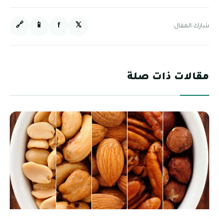
🔗
📱
f
𝕏
شارك المقال:
مقالات ذات صلة