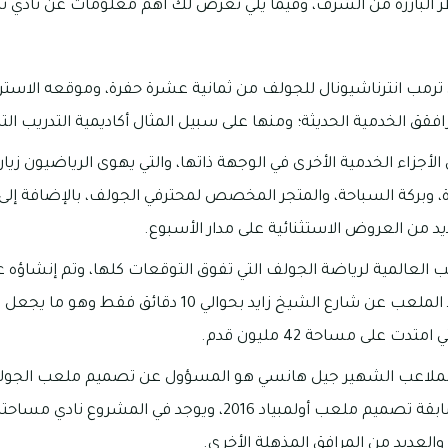
ظر البارزة من الشُرَف، وفيما يلي نعرض لك أهم معلومات عن نادي ت
 ترمب انترناشيونال للجولف من ثمانية عشرة حفرة، وموقعه الاست
مرافقق الخدمية الحديثة؛ ومنها على سبيل المثال أكاديمية التدريب ال
الأجزاء الخدمية الأخرى في الوجهة ذاتها، والتي يهوى الرياضيون زيار
خرة، وبركة السباحة، والمتجر المخصص لمحترفي الجولف، بالإضافة إ
د من العروض الاستثنائية على مدار الأسبوع.
بمعدل 71 ضربة، ويبعد الملعب عن شارع الشيخ زايد بحوال
ت على مساحة 42 مليون قدم.
حفرة، ومن إنجازاته السابقة تصميم ملعب أولمبياد 2016، ويوجد ف