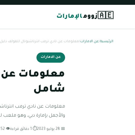
🇦🇪
زووم
الإمارات
الرئيسية
/
عن الامارات
/
معلومات عن نادي ترمب انترناشيونال للغولف دلي
عن الامارات
معلومات عن ن
شامل
معلومات عن نادي ترمب انترناش
والأجمل بإمارة دبي، وهو ملعب ل
📅 28 يوليو 2023
⏱ 1 دقائق قراءة
👁 52 مشاهدة