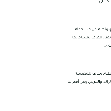
ا يلي:
ل للغولف 3 غرف متفاوتة ما بين 1732 إلى 3257 قدم مربع، وتضم كل فيلا حمام
متاز الغرف بمساحاتها
وي.
تشتمل على خزائن حائطية، وغرف للمعيشة
رائع والمريح، ومن أهم ما