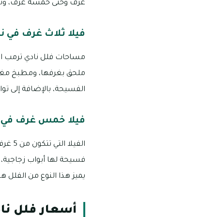
غرف وحتى خمسة غرف، ونذك
فيلا ثلاث غرف في ن
ملحق بغرفها، ومطبخ مغلق 
الفسيحة، بالإضافة إلى توا
فيلا خمس غرف في ن
فسيحة لها أبواب زجاجية، ب
يميز هذا النوع من الفلل هو
أسعار فلل نا