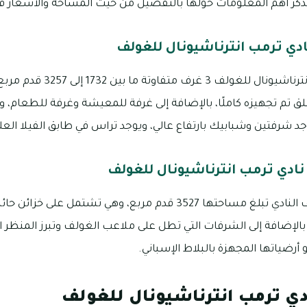
ر أهم المعلومات حولها بالتفصيل من حيث المساحة والأسعار فيم
ادي ترمب انترناشيونال للغولف
مساحات فلل نادي ترمب انترناشيونا
تم تجهيزه كاملًا، بالإضافة إلى غرفة للمعيشة وغرفة للطعام، وت
جد شرفتين وشبابيك بارتفاع عالي، ويوجد تراس في طابق الفيلا العل
ادي ترمب انترناشيونال للغولف
الفيلا التي تتكون من 5 غرف النادي تبلغ مساحتها 3527 قدم مربع، وهي 
الإضافة إلى الشرفات التي تطل على ملاعب الغولف وتبرز المنظر ال
 أرضياتها المجهزة بالبلاط الإسباني.
دي ترمب انترناشيونال للغولف