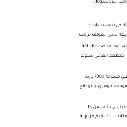
رمب انترناشيونال
راتيجي يتوسط داماك
تابعة لنادي الغولف ترامب.
تها، ومنها صالة اللياقة
لى المطعم العائلي ستوك
بالتالي يعتبر من الملاعب العالمية لرياضة الجولف التي تفوق التوقعات كلها، وتم إنشاؤه على مساحة 7300 ياردة
ي 10 دقائق فقط وهو ما يجعل موقعه جوهري، وهو تابع
كانت مهندس أراضي الملاعب الشهير جيل هانسي هو المسؤول عن تصميم ملعب الجولف الذي يتألف من 18
ي المشروع نادي مساحته ثلاثين ألف قدم مربع به