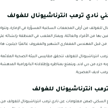
ي نادي ترمب انترناشيونال للغولف
نال للغولف من أرقى المجمعات السكنية المسوّرة في الإمارة، وتتوافر
ن بها من الأفراد والعائلة، ويمتاز الملعب في المنطقة بإنشائه ع
 من قبل المهندس المعماري الشهير والمعروف عالميًا جيلبرت ها
رمب انترناشيونال للغولف تتحقق مقاييس البيئة الصحية الملائمة 
وبه جزء من دبي لاند، ويتمتع بمناظره وإطلالاته البانورامية المدهش
ترمب لايف العصرية.
رمب انترناشيونال للغولف
 السكني ضمن معلومات عن نادي ترمب انترناشيونال للغولف من الف