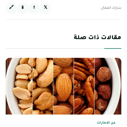
🔗
📱
f
𝕏
شارك المقال:
مقالات ذات صلة
عن الامارات