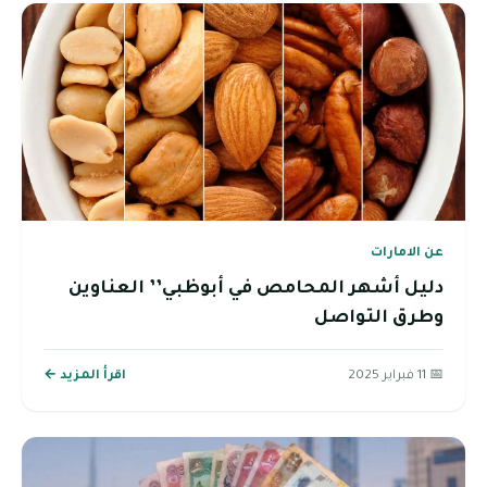
عن الامارات
دليل أشهر المحامص في أبوظبي’’ العناوين
وطرق التواصل
📅 11 فبراير 2025
اقرأ المزيد ←