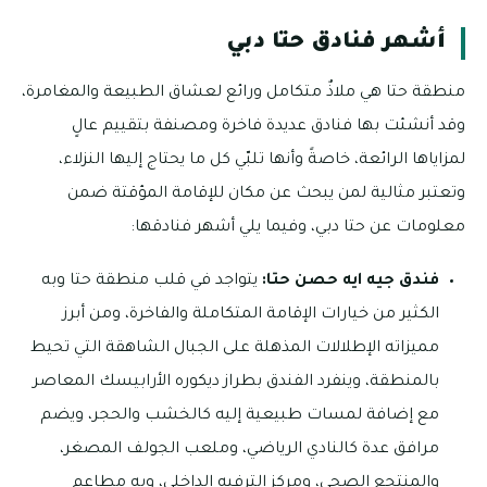
أشهر فنادق حتا دبي
منطقة حتا هي ملاذٌ متكامل ورائع لعشاق الطبيعة والمغامرة،
وقد أنشئت بها فنادق عديدة فاخرة ومصنفة بتقييم عالٍ
لمزاياها الرائعة، خاصةً وأنها تلبّي كل ما يحتاج إليها النزلاء،
وتعتبر مثالية لمن يبحث عن مكان للإقامة المؤقتة ضمن
معلومات عن حتا دبي، وفيما يلي أشهر فنادقها:
فندق جيه ايه حصن حتا:
يتواجد في قلب منطقة حتا وبه
الكثير من خيارات الإقامة المتكاملة والفاخرة، ومن أبرز
مميزاته الإطلالات المذهلة على الجبال الشاهقة التي تحيط
بالمنطقة، وينفرد الفندق بطراز ديكوره الأرابيسك المعاصر
مع إضافة لمسات طبيعية إليه كالخشب والحجر، ويضم
مرافق عدة كالنادي الرياضي، وملعب الجولف المصغر،
والمنتجع الصحي، ومركز الترفيه الداخلي، وبه مطاعم