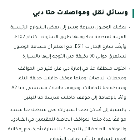
وسائل نقل ومواصلات حتا دبي
يمكنك الوصول بسرعة ويسر إلى بعض الشوارع الرئيسية
القريبة لمنطقة حتا؛ ومنها طريق الشارقة – كلباء E102،
وأيضًا شارع الإمارات E611، مع العلم أن مسافة الوصول
تستغرق حوالي 90 دقيقة حين التوجه إليها بالسيارة.
احتوت منطقة حتا في إمارة دبي على كثير من المواقف
ومحطات الباصات؛ ومنها موقف حافلات حديقة التلة،
ومحطة حتا للحافلات، وموقف حافلات مستشفى حتا A2
وA1، بالإضافة إلى موقف حافلات مدرسة حتا للبنين.
بالنسبة إلى أماكن صف السيارات ففي منطقة حتا ستجد
مواقفًا عدة منها المواقف الخاصة للمقيمين في الفنادق،
والمواقف العامة التي تتيح صف السيارة بأجرة، مع إمكانية
إيقاف السيارة على أحد جوانب الشوارع.