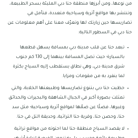
من نوعها، ومن أبرزها منطقة حتا دبي المليئة بسحر الطبيعة،
وتنتشر بها مواقع أثرية وسياحية متعددة، فتأمل في
تضاريسها حين زيارتك لها وتعرّف معنا على أهم معلومات عن
حتا دبي في السطور التالية:
تبعد حتا عن قلب مدينة دبي بمسافة يسهل قطعها
بالسيارة؛ حيث تصل المسافة بينهما إلى 130 كم جنوب
شرق مدينة دبي، وهي نطاق يستقطب إليه السياح بكثرة
لما ينفرد به من مقومات ومزايا.
حظيت حتا دبي بتنوع تضاريسها وطبيعتها الخلابة، والتي
تمثلت بصورة أكبر في الجبال الشاهقة والبحيرات والحدائق
وغيرها، فضلًا عن ضمّها لمواقع أثرية وسياحية؛ مثل سد
حتا، وحصن حتا، وقرية حتا التراثية، وحديقة التل في حتا.
لا يقصد السياح منطقة حتا لما احتوته من مواقع تراثية