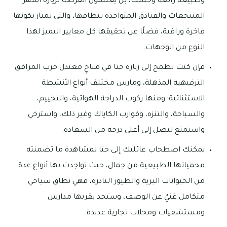
وطبيعة رائعة وحسب، بل يغتنمون الفرصة لزيارة أشهر
المنتجعات والفنادق المتواجدة بنطاقها، والتي تمتاز بكونها
فاخرة وراقية، فضلًا عن تحقيقها كل معايير التميز لهذا
النوع من الوجهات.
فإن كنت تطمح إلى زيارة حتا في مناخٍ معتدل جرب المرافق
الترفيهية المذهلة، ومارس مختلف أنواع الأنشطة
الاستثنائية؛ ومنها ركوب الدراجة الهوائية، والتخييم،
والسباحة، والتنزه، وقوارب الكاياك وغير ذلك، واسترخي
واستمتع لتصل إلى أعلى درجة من السعادة.
يمكنك اصطحاب عائلتك إلى حتا لمشاهدة ما تضمنته
محمياتها الطبيعية من جمال، حيث تواجدت بها أنواع عدة
من الحيوانات البرية والطيور النادرة، فهي نطاق سياحي
متكامل غنيٌ عن الوصف، وستجد بقربها مدارس
ومستشفيات ومحلات تجارية عديدة.