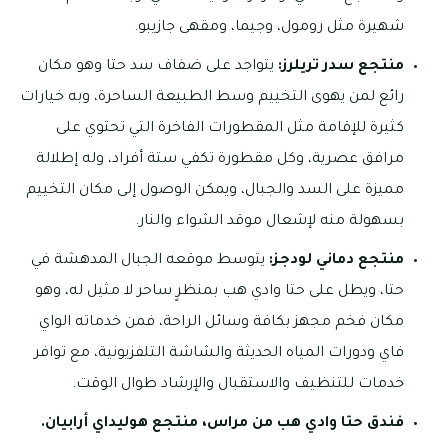
شهيرة مثل رومول، وجيما، ومقهى جازيبو.
منتجع سدر تريلرز:
يتواجد على ضفاف سد حتا وهو مكان
رائع لمن يهوى التخييم وسط الطبيعة الساحرة، وبه خيارات
كثيرة للإقامة مثل المقطورات الفاخرة التي تحتوي على
مرافق عصرية، وكل مقطورة تكفي ستة أفراد، وله إطلالة
مميزة على السد والجبال، ويمكن الوصول إلى مكان التخييم
بسهولة منه لإشعال موقد الشواء والنار.
منتجع دماني لودجز:
يتوسط موقعه الجبال المدهشة في
حتا، ويطل على حتا وادي هب بمنظرٍ ساحر لا مثيل له، وهو
مكان فخم مجهز بكافة وسائل الراحة، فمن خدماته الواي
فاي ودورات المياه الحديثة والشاشة التلفزيونية، مع توافر
خدمات للتنظيف والاستقبال والإرشاد طوال الوقت.
فندق حتا وادي هب من مراس، منتجع هوليداي أرابيان.