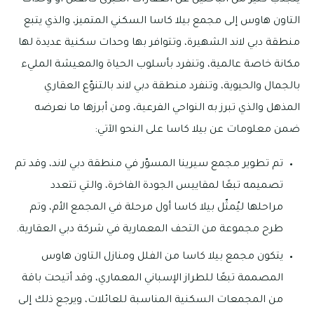
ينجذب كثير من الباحثين عن العقارات الكبرى كالفلل أو وحدات
التاون هاوس إلى مجمع بيلا كاسا السكني المتميز، والذي يتبع
منطقة دبي لاند الشهيرة، وتتوافر بها وحدات سكنية عديدة لها
مكانة خاصة عالمية، وتنفرد بأسلوب الحياة والمعيشة المليء
بالجمال والحيوية، وتنفرد منطقة دبي لاند بالتنوّع العقاري
المذهل والذي تبرز به النواحي الفرعية، ومن أبرزها ما نعرضه
ضمن معلومات عن بيلا كاسا على النحو الآتي:
تم تطوير مجمع سيرينا المسوّر في منطقة دبي لاند، وقد تم
تصميمه تبعًا لمقاييس الجودة الفاخرة، والتي تتعدد
مراحلها ليُمثّل بيلا كاسا أول مرحلة في المجمع الأم، وتم
طرح مجموعة من التحف المعمارية في شركة دبي العقارية.
يتكون مجمع بيلا كاسا من الفلل ومنازل التاون هاوس
المصممة تبعًا للطراز الإسباني المعماري، وقد أتيحت باقة
من المجمعات السكنية المناسبة للعائلات، ويرجع ذلك إلى