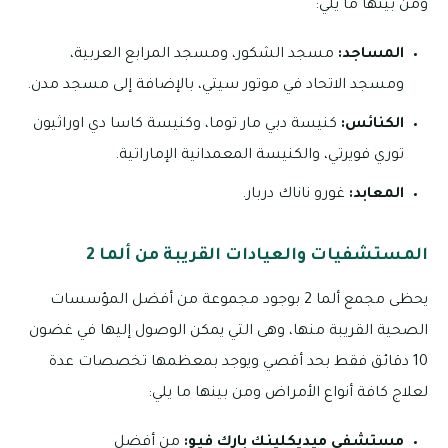
ومن بينها ما يلي:
المساجد:
مسجد الشكور، ومسجد المرابع العربية،
ومسجد الاتحاد في موتور سيتي، بالإضافة إلى مسجد مدن.
الكنائس:
كنيسة دبي مار توما، وكنيسة كاسا دي اوراثيون
توري فويرتي، والكنيسة المعمدانية الإماراتية.
المعابد:
غورو ناناك دربار.
المستشفيات والعيادات القريبة من ألما 2
يحظى مجمع ألما 2 بوجود مجموعة من أفضل المؤسسات
الصحية القريبة منها، وهى التي يمكن الوصول إليها في غضون
10 دقائق فقط بحد أقصي ويوجد بمعظمها تخصصات عدة
لعلاج كافة أنواع الأمراض ومن بينها ما يلي:
مستشفى ميديكلينك بارك فيو:
من أفضل