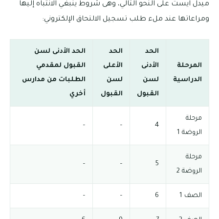
ميدل ايست على النحو التالي، وهى شروط ينبغي الانتباه إليها
ومراعاتها عند ملء طلب تسجيل الالتحاق الإلكتروني:
الحد
الحد
الحد الأدنى لسن
المرحلة
الأدنى
الأعلى
القبول لمقدمي
الدراسية
لسن
لسن
الطلبات من مدارس
القبول
القبول
أخري
مرحلة
–
–
4
الروضة 1
مرحلة
–
–
5
الروضة 2
الصف 1
6
–
–