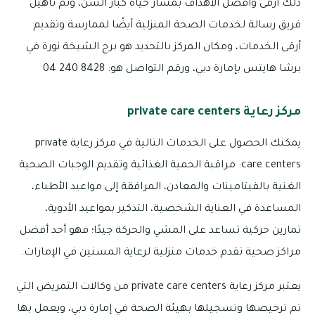
ذلك أرقى وأفضل الأهداف بمسار حياة كبار السن، وتم تأهيل
فريق رسالة لخدمات الصحة المنزلية أيضًا لممارسة وتقديم
أرقى الخدمات، ومكان المركز بالتحديد هو برج الشيخة نورة في
برشا هايتس بإمارة دبي، ورقم التواصل هو: 8428 240 04
مركز رعاية private care centers
يمكنك الحصول على الخدمات التالية في مركز رعاية private
care centers: مراقبة الحمية الغذائية وتقديم الوجبات الصحية
الغنية بالفيتامينات والمعادن، المرافقة إلى مواعيد الأطباء،
المساعدة في العناية الشخصية، التذكير بمواعيد الأدوية،
تمارين حركية تساعد على المشي والحركة جيدًا؛ فهو أحد أفضل
مراكز صحية تقدم خدمات منزلية لرعاية المسنين في الإمارات.
يعتبر مركز رعاية private care centers من وكالات التمريض التي
تم ترخيصها وتسجيلها بهيئة الصحة في إمارة دبي، ويعمل بها