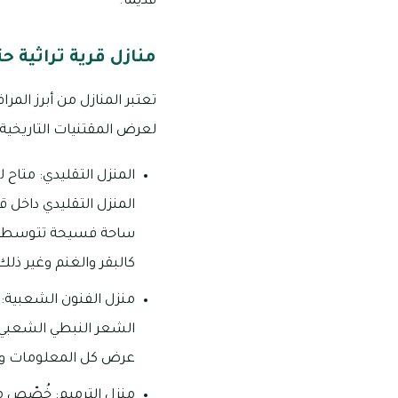
قديمًا.
منازل قرية تراثية حت
تعتبر المنازل من أبرز المرا
لعرض المقتنيات التاريخية ا
المنزل التقليدي: متاح 
المنزل التقليدي داخل قر
ساحة فسيحة تتوسطه م
كالبقر والغنم وغير ذلك
منزل الفنون الشعبية: إ
الشعر النبطي الشعبي، 
عرض كل المعلومات وال
منزل الترميم: خُصّص من