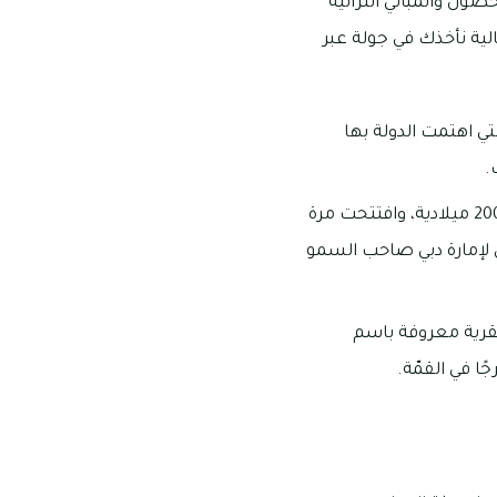
صون والمباني التراثية
ية نأخذك في جولة عبر
لتي اهتمت الدولة بها
.
تمت إعادة ترميم قرية حتا من قبل بلدية دبي في وقت حديث، وتحديدًا في شهر فبراير سنة 2001 ميلادية، وافتتحت مرة
 لإمارة دبي صاحب السمو
لقرية معروفة باسم
ا في القمّة.