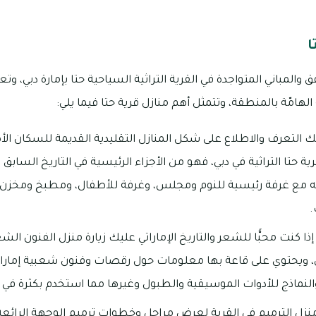
ا
فق والمباني المتواجدة في القرية التراثية السياحية حتا بإمارة دبي، وت
لهامّة بالمنطقة، وتتمثل أهم منازل قرية حتا فيما يلي:
لك التعرف والاطلاع على شكل المنازل التقليدية القديمة للسكان الأ
ية حتا التراثية في دبي، فهو من الأجزاء الرئيسية في التاريخ السابق
ع غرفة رئيسية للنوم ومجلس، وغرفة للأطفال، ومطبخ ومخزن و
.
ذا كنت محبًّا للشعر والتاريخ الإماراتي عليك زيارة منزل الفنون ال
ويحتوي على قاعة بها معلومات حول رقصات وفنون شعبية إماراتية 
نماذج للأدوات الموسيقية والطبول وغيرها مما استخدم بكثرة في 
زل الترميم في القرية لعرض مراحل وخطوات ترميم الوجهة الرائعة قر