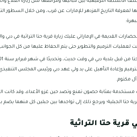
ف الأنشطة الترفيهية بين مبانيها ومرافقها مثل زيارة القلاع والح
معرفة التاريخ المزدهر للإمارات عن قرب، ومن خلال السطور التال
مبهرة:
ضارات القديمة في الإماراتي عليك زيارة قرية حتا التراثية في دبي وا
عمليات الترميم والتطوير حتى يتم الحفاظ عليها من كل الجوانب
ميم وإعادة التأهيل على يد ولي عهد دبي ورئيس المجلس التنفيذي
آل مكتوم.
ت مستخدمة بمثابة حصون تمنع وتصد حين غزو الأعداء، وقد كانت ا
 حتا الجبلية؛ ويرجع ذلك إلى تواجدها بين جبلين كل منهما يضم برجً
ي قرية حتا التراثية