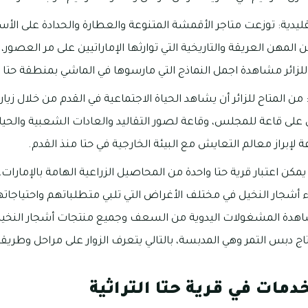
قليدية: توزعت متاجر الأقمشة المتنوعة والعطارة والحدادة على الأسو
 المهن العريقة والتاريخية التي توارثها الإماراتيين على مر العصور،
لزائر مشاهدة اجمل النماذج التي مارسوها في الماشي بمنطقة حتا تح
 من المتاح للزائر أن يشاهد الحياة الاجتماعية في القدم من خلال زيارت
 على قاعة للمجلس، وقاعة لصور التقاليد والعادات الشعبية والحيا
لإبراز معالم التعايش مع البيئة الخارجية في حتا منذ القدم.
مكن اعتبار قرية حتا واحدة من المحاصيل الزراعية الهامة بالإمارات
ء أشجار النخيل في مختلف الأغراض التي تلبي متطلباتهم واحتياجات
اهدة المشغولات اليدوية من السعف وجميع منتجات أشجار النخيل،
اج دبس التمر وهي المدبسة، بالتالي يتعرف الزوار على مراحل وطريق
دمات في قرية حتا التراثية