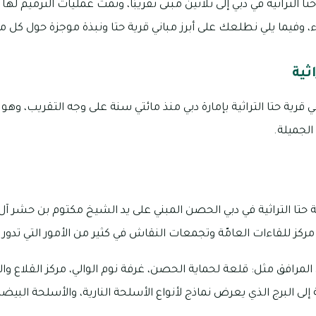
ا التراثية في دبي إلى ثلاثين مبنى تقريبًا، وتمت عمليات الترميم له
ء، وفيما يلي نطلعك على أبرز مباني قرية حتا ونبذة موجزة حول كل من
ثية
 قرية حتا التراثية بإمارة دبي منذ مائتي سنة على وجه التقريب، وهو م
الجميلة.
ية حتا التراثية في دبي الحصن المبني على يد الشيخ مكتوم بن حشر آل
افق مثل: قلعة لحماية الحصن، غرفة نوم الوالي، مركز القلاع و
لى البرج الذي يعرض نماذج لأنواع الأسلحة النارية، والأسلحة البيض