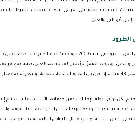
ر وأصحاب المشاريع المنزلية بعد ترخيصها في اقتصادية دبي، كما ت
ستندات المختلفة، وفيما يلي نعرض أشهر مسميات الشركات الم
إمارة أبوظبي والعين:
 الطرود
تم تأسيس شركة المرسال لنقل الطرود في سنة 2009م وحققت نجاحًا كبير
العين، ويتواجد المقرّ الرئيسي لها بمدينة العين، بينما يقع فرعها 
وتستغرق مدة خدمة التوصيل 48 ساعة إذا كان في الحدود الداخلية للمدينة، ولمعرفة 
اح لكل نواحي دولة الإمارات، ومن خدماتها الأساسية التي يحتاج إليها
الحكومية، خدمات وحدة البريد الداخلي الإدارية، خدمة الأولوية، وا
محلي بداخل المدينة أو خارجها إلى النواحي النائية، وخدمة توصيل 