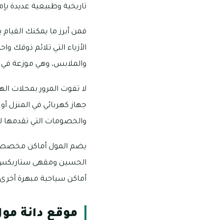
تاريخية وطبيعية عديدة بإم
فمن أبرز ما يمكنك القيام
الأزياء التي تلائم ذوقك و
والملابس، وهي موزعة في ن
لا تفوت المرور بمحلات الهد
جهاز كهربائي في المنزل أ
والخصومات التي تقدمها لك
يضم المول أماكن مخصصة ل
الحسين ومقهى ستاربكس، و
أماكن سياحية مبهرة أخرى، وفنادق مصنفة ضمن فئة 5 نج
موقع دانة مو