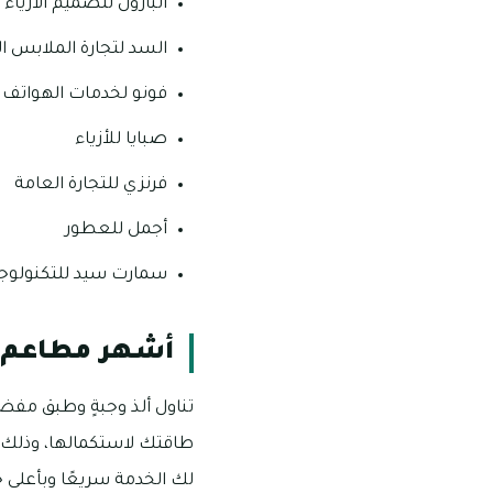
البارون لتصميم الأزياء
السد لتجارة الملابس ا
فونو لخدمات الهواتف 
صبايا للأزياء
فرنزي للتجارة العامة
أجمل للعطور
سمارت سيد للتكنولوجي
أشهر مطاعم د
تناول ألذ وجبةٍ وطبق مف
طاقتك لاستكمالها، وذلك م
لك الخدمة سريعًا وبأعلى 