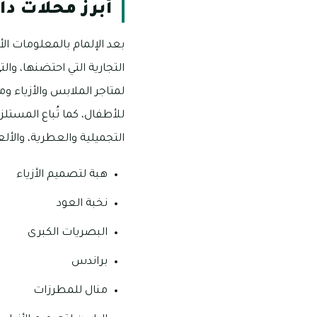
أبرز محلات دا
بعد الإلمام بالمعلومات ا
التجارية التي احتضنها، وا
لمتاجر الملابس والأزياء و
للأطفال، كما تُباع المست
التجميلية والعطرية، والأل
هبة لتصميم الأزياء
نخبة العود
البصريات الكبرى
براندس
منال للمطرزات