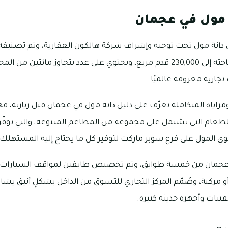
 مول في عجمان
دانة مول تحت توجيه وإشراف شركة هالكون العقارية، وتم تصنيفه كأك
بإمارة عجمان لوصول مساحته إلى 230,000 قدم مربع، ويحتوي على عدد يتجاوز مائت
تجارية معروفة عالميًا.
اياه المتكاملة تعرّف على دليل دانة مول في عجمان قبل زيارته، ف
لطعام التي تشتمل على مجموعة من المطاعم المتنوعة، والتي توفّر أ
توي المول على فرع سوبر ماركت لتوفير كل ما يحتاج إليه المستهلك
رة عجمان من خمسة طوابق، وتم تخصيص طابقين لمواقف السيارات 
 مركبة، وصُمّم المركز التجاري للتسوق من الداخل بشكلٍ أنيق يشا
يات وأجهزة حديثة كثيرة.