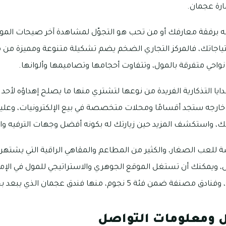
ارة عجمان.
 به برفقة معارفك أو من تحب هو التجوّل لمشاهدة آخر صيحات المو
احتياجاتك، فالمركز التجاري الضخم يضم تشكيلة متنوعة ومميزة من 
واحي متفرقة بالمول، وتتفاوت أحجامها وتصاميمها وألوانها.
ايا التذكارية الفريدة من نوعها لتشتري منها ما يصلح إهداؤه لأحد م
و خارجه ستجد أقسامًا ومحلات متخصصة في بيع الإلكترونيات، وعل
، واستكشف المزيد حين زيارتك له بكونه أفضل وجهات الترفيه وا
لعب الصغار، والكثير من المطاعم والمقاهي الراقية التي يشته
يمكنك أن تستغل الموقع الجوهري والاستراتيجي للمول في الإمار
وم، منها فندق عجمان الذي يبعد بحوالي 5.98 كيلو مترًا.
ل ومعلومات التواصل