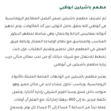
مطعم باشيلين ابوظبي
تم تصنيف مطعم باشيلين ضمن أفضل المطاعم الرومانسية
في أبوظبي لأنه يحقق عامل التوازن بين ألذ المأكولات، وتم تجهيز
أجوائه بمقاييس الراحة والجمال؛ وهي شاملة لمظهر الديكور
المناسب والمتناسق مع نظام الإضاءة الممتاز، ولباقة فريق
العمل في المطعم خلال تحضير وتقديم الطلبات، فإن كنت
تخطط للاحتفال مع شريك حياتك أو من تحب بمكان مثالي جرب
زيارة مطعم باشيلين في أبوظبي.
يعتبر مطعم باشيلين من الوجهات الفخمة المليئة بالأجواء
الرومانسية، ويناسب تناول عشاء لذيذ في مكان مميز، وهو
متواجد داخل فندق وسبا القرم الشرقي بإدارة أنانتارا، وتصل
تكلفة فردين به إلى 460 درهمًا إماراتيًا، مع العلم أن أوقات
عمله تبدأ من الساعة 7 مساءً إلى 11 مساءً كل يوم، ويسمح