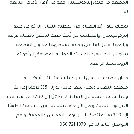
المطعم في فندق إنتركونتيننتال فهو من أرقى الأماكن التابعة
له.
يمكنك تناول ألذ الأطباق من المطبخ اللبناني الرائع في فندق
إنتركونتيننتال، واصطحب من تُحبّ معك لتحظى بإطلالة فريدة
ورائعة لا مثيل لها على وجهة الشاطئ،خاصةً وأن المطعم
بيبلوس البحر ينفرد بلمساته الجمالية المضافة إلى أجوائه
الرومانسية الرائعة.
مكان مطعم بيبلوس البحر هو إنتركونتيننتال أبوظبي في
منطقة البطين، ويصل سعر فردين به إلى 335 درهمًا إماراتيًا،
وتبدأ ساعات عمله من الساعة 12 ظهرًا إلى 12:30 بعد منتصف
الليل يوم السبت وحتى الأربعاء، بينما تبدأ من الساعة 12 ظهرًا
إلى 3:30 بعد منتصف الليل يومي الخميس والجمعة، ورقم
التواصل التابع له هو: 1079 721 050