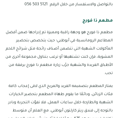
بالتواصل والاستفسار من خلال الرقم: 5121 503 056
مطعم ذا فورج
مطعم ذا فورج هو وجهة راقية ومميزة تم إدراجها ضمن أفضل
المطاعم الرومانسية في أبوظبي؛ حيث يتخصص بتحضير
المأكولات الشهية التي تتضمن أصناف رائجة مثل شرائح اللحم
المشوية، فإن كنت تشتهيها أو ترغب بتناول مجموعة أخرى من
الأطباق الفريدة والشهية جرّب زيارة مطعم ذا فورج برفقة من
تحب.
يمتاز المطعم بتصميمه الفريد والمريح الذي لاقى إعجاب كافة
فئات الزبائن، ودائمًا ما يقوم طهاة المطعم بتحضير الخيارات
الشهية والطازجة خلال ساعات العمل، فلا تفوّت التجربة وبادر
بالتوجه إلى فندق ريتز كارلتون أبوظبي، مع العلم أن متوسط