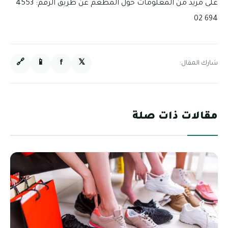
على مزيد من المعلومات حول المطعم عن طريق الرقم: 4553
694 02
🔗
📱
f
𝕏
شارك المقال:
مقالات ذات صلة