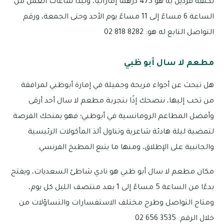
تكلفة فردين به هو 475 درهمًا إماراتيًا، وتبدأ ساعات العمل من
الساعة 6 مساءً إلى 11 مساءً يوم الأحد وحتى الجمعة، ورقم
التواصل التابع له هو: 8282 818 02
مطعم لا سال أبو ظبي
هل تبحث عن أجواء مريحة وجميلة في إمارة أبوظبي لمرافقة
من تحب إليها، ننصحك إذًا بتجربة مطعم لا سال أحد أرقى
وأفضل المطاعم الرومانسية في أبوظبي؛ فهو يمنحك الفرصة
لتمضية ليلة هادئة شاعرية وتناول ألذ المأكولات الرئيسية
والجانبية على الإطلاق، ومنها ما يتبع المطبخ الفرنسي.
مكان مطعم لا سال أبو ظبي هو نادي شاطئ السعديات، ويفتح
بدءًا من الساعة 5 مساءً إلى 1 بعد منتصف الليل كل يوم،
ومتاح التواصل وطرح مختلف الاستفسارات والتساؤلات من
خلال الرقم: 3535 656 02