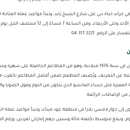
مساءً إلى 11:30 مساءً يوم الأحد وحتى الأربعاء، وم
لى الرقم: 2221 317 04
ن
افتتح مطعم جولدن دراجون في سنة 1976 ميلادية، وهو من المطاعم الحاصلة 
غنية عن التعريف، ويُصنف المطعم ضمن أفضل المطاعم بالقرب من 
 المميزة مثل حساء المانشو الذي يتكون من الثوم وفول الصويا وال
ن الإضافات الرائعة.
إلى جوار لامسي بلازا في منطقة عود ميثاء، وتبدأ مواعيد عمله الم
11 مساءً كل يوم، ويبلغ متوسط تكلفته مائة وستين درهم إماراتي لفردين، ورق