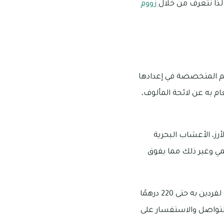
 لذا نتعرف من خلال
زووم
اعم المتخصصة في إعدادها
 به عن لائحة المألوف،
لأرز، الأعشاب البحرية
يمي وغير ذلك مما يفوق
يقع مطعم فوجي الياباني في فندق ميلينيوم المطار بمنطقة القرهود، ويصل متوسط التكلفة لفردين به حتى 220 درهمًا
كل يوم، ومن المتاح التواصل والاستفسار على