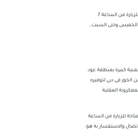
يقع مطعم منهاتن جريل في جراند حياة دبي على شارع الشيخ زايد، وتبدأ مواعيد عمله المتاحة للزيارة من الساعة 7
ن الساعة 7 مساءً إلى 12 منتصف الليل يوم الخميس وحتى السبت،
على شهرة وشعبية كبيرة بمنطقة عود
الخور في دبي لتوفيره
معكرونة المقلية
تاحة للزيارة من الساعة
م الاتصال والاستفسار به هو: