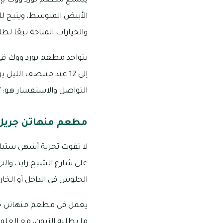
ييتمتع مطعم بورد ووك بإط
الأبيض المتوسط، ويتيح لك إم
والخيارات المتاحة تبعًا لط
التواصل والاستفسار هو: 4647 205 04
مطعم منهاتن جريل
لا تفوت تجربة أشهى ستيك
على شارع الشيخ زايد، وال
الجلوس في الداخل أو الخار
يعمل في مطعم منهاتن جري
ما يطلبه الزبون، مع العلم أن مت