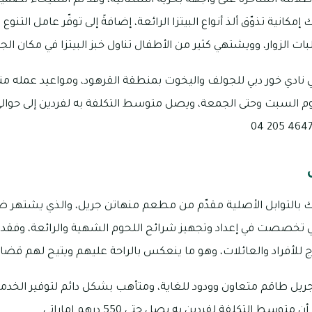
لالته الساحرة على واجهة بحرية استثنائية، وقد تم استيحاء تصمي
كانية تذوّق ألذ أنواع البيتزا الرائعة، إضافةً إلى توفّر عامل التنوع
لبات الزوار، وويشتهي كثير من الأطفال تناول خبز البيتزا في مكان ا
 بالتوابل الأصلية مقدّم من مطعم منهاتن جريل، والذي يشتهر ض
تي تخصصت في إعداد وتجهيز شرائح اللحوم الشهية والرائعة، وفق
ج للأفراد والعائلات، وهو ما ينعكس بالراحة عليهم ويتيح لهم قضاء
ل طاقم متعاون وودود للغاية، ومتأهب بشكل دائم لتوفير الخدما
وسط التكلفة لفردين به بصل حتى 550 درهم إماراتي.