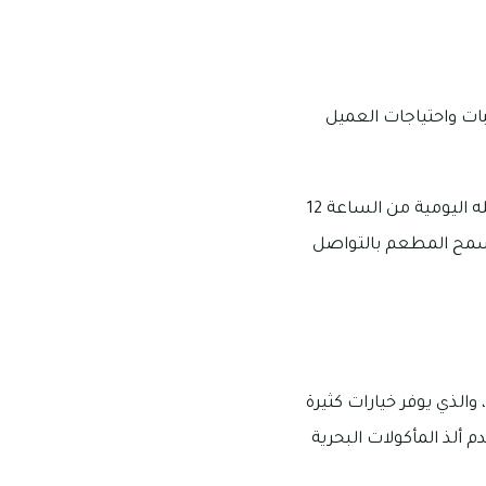
ات واحتياجات العميل
يقع مطعم ليتل إيطالي في الطابق الأرضي من بناية الحباي بمنطقة الكرامة، وتبدأ ساعات عمله اليومية من الساعة 12
مدفوع به لفردين حتى 165 درهم إماراتي، ويسمح المطعم بالتواصل
الذي يوفر خيارات كثيرة
 ألذ المأكولات البحرية