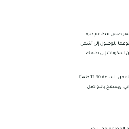
شتهر ضمن مطاعم ديرة
وتنوعها للوصول إلى أشهى
 المكونات إلى طبقك
يقع مطعم دامبا سي فود جريل في الطابق الأرضي بسنتوريون ستار في ديرة، وتبدأ ساعات عمله من الساعة 12:30 ظهرًا
لم أن متوسط التكلفة لفردين به يصل حتى 145 درهم إماراتي، ويسمح بالتواصل