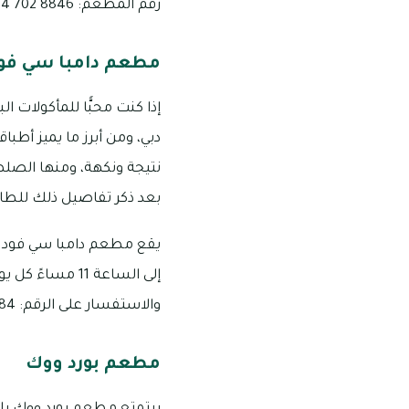
رقم المطعم: 8846 702 04
مطعم دامبا سي فود
إذا كنت محبًّا للمأكولات
دبي، ومن أبرز ما يميز أطب
نتيجة ونكهة، ومنها الص
بعد ذكر تفاصيل ذلك للطا
والاستفسار على الرقم: 0884 299 04
مطعم بورد ووك