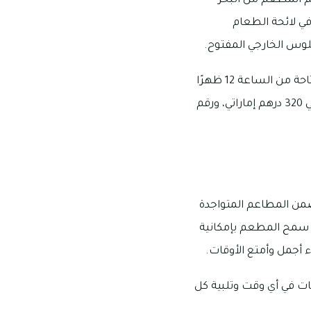
م المطعم من البحر
 في لائحة الطعام
لجلوس الخارجي المفتوح.
يتواجد مطعم بورد ووك في نادي خور دبي للجولف واليخوت بمنطقة القرهود، ومواعيد عمله متاحة من الساعة 12 ظهرًا
إلى 12 عند منتصف الليل يوم السبت وحتى الجمعة، ويصل متوسط التكلفة به لفردين إلى حوالي 320 درهم إماراتي، ورقم
من المطاعم المتواجدة
د سمح المطعم بإمكانية
 أجمل وأمتع الأوقات.
ت في أي وقت وتلبية كل