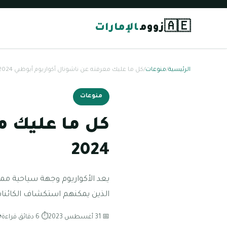
🇦🇪
زووم
الإمارات
الرئيسية
/
منوعات
/
كل ما عليك معرفته عن ناشونال أكواريوم أبوظبي 2024
منوعات
كل ما عليك م
2024
يعد الأكواريوم وجهة سياحية ممت
الذين يمكنهم استكشاف الكائنات
📅 31 أغسطس 2023
⏱ 6 دقائق قراءة
👁 