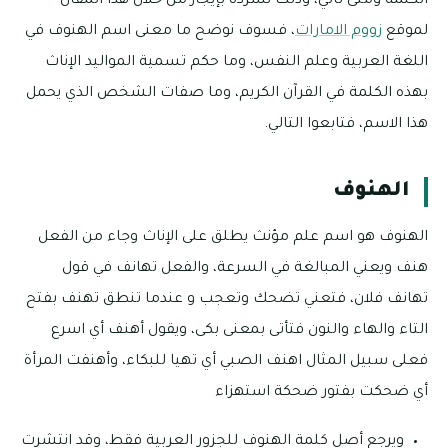
الكلمة ومتى تأتي، وذلك نسرده بإيجاز من خلال هذا المقال
لموقع
زووم الامارات
، فسوف نوضح ما معنى اسم الهنوف في
اللغة العربية وعلم النفس، وما حكم تسمية المواليد الإناث
بهذه الكلمة في القرآن الكريم، وما صفات الشخص الذي يحمل
هذا الاسم، فتابعوا التالي.
الهنوف
الهنوف هو اسم علم مؤنث يطلق على الإناث وجاء من الفعل
هنف ويعني المبالغة في السرعة، والفعل تهانف في قول
تهانف فلان، فتعني تضحك وتعجب و عندما تنطق تهنف بفتح
التاء والهاء والنون فتأتى بمعنى بكى، ويقول أهنف أي اسرع
فعلى سبيل المثال اهنف الصبي أي تهيا للبكاء، وأهنفت المرأة
أي ضحكت بفتور ضحكة استهزاء
ويرجع أصل كلمة الهنوف للجزور العربية فقط، وقد انتشرت