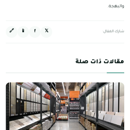
والبهجة.
🔗
📱
f
𝕏
شارك المقال:
مقالات ذات صلة