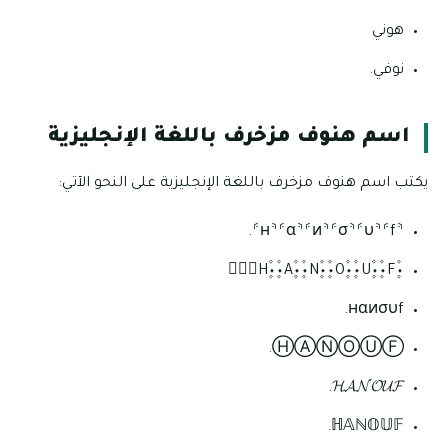
هوني
نوفي.
اسم هنوف مزخرف باللغة الإنجليزية
يكتب اسم هنوف مزخرف باللغة الإنجليزية على النحو الآتي:
⸄н⸅⸄α⸅⸄и⸅⸄σ⸅⸄υ⸅⸄f⸅.
۰۪۫H۪۫۰۰۪۫A۪۫۰۰۪۫N۪۫۰۰۪۫O۪۫۰۰۪۫U۪۫۰۰۪۫F۪۫۰
нαиσυf.
ⒽⒶⓃⓄⓊⒻ.
𝓗𝓐𝓝𝓞𝓤𝓕.
ℍ𝔸ℕ𝕆𝕌𝔽.