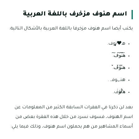
اسم هنوف مزخرف باللغة العربية
يكتب أيضا اسم هنوف مزخرفا باللغة العربية بالأشكال التالية:
هـ♥̨̥̬̩نوف.
ه͠ن͠و͠ف͠.
ه̀́ن̀́ۈ̀́ف̀́.
هنہوفہ.
ه̷̸̐نۈفَ.
بعد لن ذكرنا في الفقرات السابقة الكثير من المعلومات عن
اسم الهنوف، فسوف نسرد من خلال هذه الفقرة بعض من
أسماء المشاهير من هم يحملون اسم هنوف، وذلك فيما يلي: