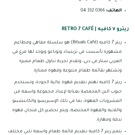
الهاتف:
0366 332 04
ريترو ٧ كافيه | RETRO 7 CAFÉ
ريتر 7 كافيه (Rituals Café) هو سلسلة مقاهي ومطاعم
مشهورة تأسست في ترينيداد وتوباغو ويوجد لها فرع في
العربي ستار في دبي، وتقدم تجربة تناول طعام مميزة
وتشتهر بقائمة طعام متنوعة وقهوة ممتازة.
ريتر 7 كافيه تهتم بتقديم قهوة عالية الجودة، وتستخدم
حبوب البن المحمصة بعناية لإعداد مجموعة واسعة من
المشروبات القهوة، بما في ذلك الإسبريسو والكابتشينو
واللاتيه والقهوة المختصة، ويتم تحضير كل فنجان قهوة
بدقة ومهارة.
يتميز ريتر 7 كافيه بتقديم قائمة طعام واسعة تلبي مختلف