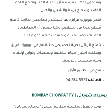
ويقدمون نكهات فريدة مثل الجبنة المشوية مع اللحم
المقدد والدجاج بزبدة والشيلي والجبن.
تفخر نيويورك فرايز بأنها تستخدم بطاطس طازجة كاملة
تُقطع يدويًا في المطعم، وهذا يضمن أن البطاطس
المقلية تحضر بعناية وتحتفظ بطعم وقوام لذيذ.
يتمتع الزبائن بحرية تخصيص طلباتهم في نيويورك فرايز،
ويمكنك اختيار أحجام مختلفة وصلصات وتوابل لإنشاء
وجبة شخصية ومرضية.
يقع في الطابق الأول
الهاتف:
5523 284 04
بومباي شوباتي | BOMBAY CHOWPATTY
يوجد بالفعل سلسلة مطاعم تسمى “بومباي شوباتي”