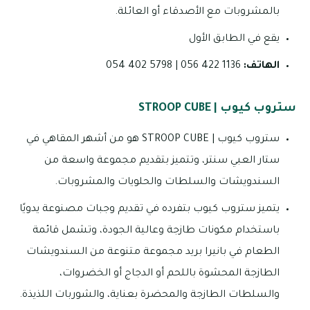
بالمشروبات مع الأصدقاء أو العائلة.
يقع في الطابق الأول
الهاتف:
1136 422 056 | 5798 402 054
ستروب كيوب | STROOP CUBE
ستروب كيوب | STROOP CUBE هو من أشهر المقاهي في
ستار العبي سنتر، وتتميز بتقديم مجموعة واسعة من
السندويشات والسلطات والحلويات والمشروبات.
يتميز ستروب كيوب بتفرده في تقديم وجبات مصنوعة يدويًا
باستخدام مكونات طازجة وعالية الجودة، وتشمل قائمة
الطعام في بانيرا بريد مجموعة متنوعة من السندويشات
الطازجة المحشوة باللحم أو الدجاج أو الخضروات،
والسلطات الطازجة والمحضرة بعناية، والشوربات اللذيذة.