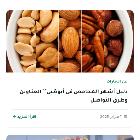
عن الامارات
دليل أشهر المحامص في أبوظبي’’ العناوين
وطرق التواصل
📅 11 فبراير 2025
اقرأ المزيد ←