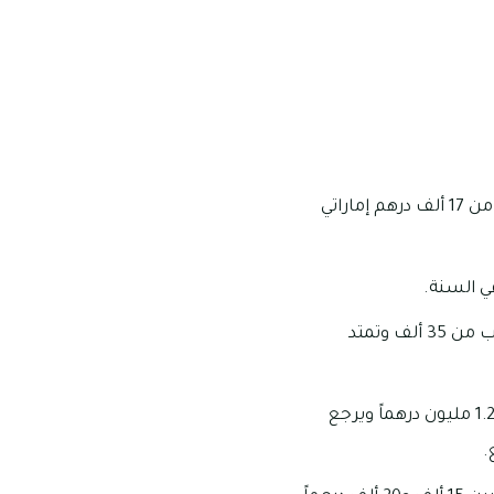
توجد مجموعة من الاستديوهات في منطقة شارع نايف دبي بمتوسط أسعار يبلغ ما يقرب من 17 ألف درهم إماراتي
تبدأ تكلفة استئجار الشقق التي تتألف من غرفتين وصالة في منطقة شارع نايف دبي ما يقرب من 35 ألف وتمتد
يمكنك استئجار محل تجاري بأسعار تتفاوت ما بين 23 ألف مليون درهم إماراتي في السنة و1.2 مليون درهماً ويرجع