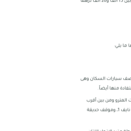
توجد أيضاً بعض المكاتب المتاحة للاستئجار في منطقة شارع نايف دبي بأسعار تتفاوت ما بين 15 ألف و20 ألف درهماً
ما يلي:
لصف سيارات السكان وهى
ادة منها أيضاً.
المترو ومن بين أقرب
مواقف الحفلات للمجمع هو موقف تقاطع نايف 1، وموقف تقاطع نايف 2، وموقف حديقة نايف 1، وموقف حديقة