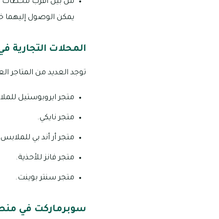
من بين أقرب محطات ال
يمكن الوصول إليهما خلال فترة تس
المحلات التجارية ف
توجد العديد من المتاجر ال
متجر ايروبوستيل للمل
متجر نايكي.
متجر أر أند بي للملابس.
متجر فانز للأحذية.
متجر سنتر بوينت.
سوبرماركت في منطق