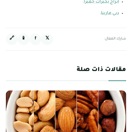
أبراج بحيرات جميرا
.
دبي مارينا
.
🔗
📱
f
𝕏
شارك المقال:
مقالات ذات صلة