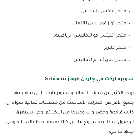
متجر ماكس للملابس.
متجر تويز فور ليس للألعاب.
متجر أثليتس كو للملابس الرياضية.
متجر كلاريز.
متجر إتش آند إم للملابس.
سوبرماركت في جاردن هومز سعفة G
توجد الكثير من محلات البقالة والسوبرماركت التي يتوافر بها
جميع الأغراض المنزلية الأساسية من متطلبات غذائية سواء إن
كانت فاكهة وخضراوات وغيرها من البضائع، وهى يستغرق
الوصول إليها مدة تتراوح ما بين 5-11 دقيقة فقط بالسيارة ومن
بينها ما يلي: