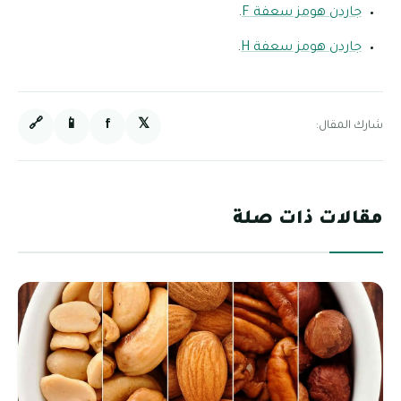
جاردن هومز سعفة F
.
جاردن هومز سعفة H
.
🔗
📱
f
𝕏
شارك المقال:
مقالات ذات صلة