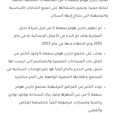
تعتبر جاردن هومز سعفة G من المجمعات السكنية التابعة
لنخلة جميرا، وتتميز باشتمالها على جميع الخدمات الأساسية
والترفيهية التي يحتاج إليها السكان.
تم تطوير جاردن هومز سعفة G من قبل شركة نخيل
العقارية ولقد تم البدء في الأعمال الإنشائية به في عام
2003 وتم الانتهاء منها في عام 2007.
يغلب على مجمع جاردن هومز سعفة G وجود الكثير من
الفلل ذات المساحات المتميزة والتصاميم التي ليست لها
مثيل، ومن الجدير بالذكر أيضاً هو تميز الوحدات السكنية في
المجمع بإطلالتها المتميزة الواقعة على البحر مباشرة.
توجد الكثير من المرافق الترفيهية بمجمع جاردن هومز
سعفة G من بين أشهرها وجود برك للسباحة ووجود نوادي
رياضية ومسارات مرصوفة أيضاً مخصصة للركض
والمشي.