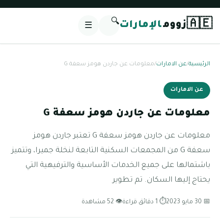
🔍
🇦🇪
زووم
الإمارات
☰
الرئيسية
/
عن الامارات
/
معلومات عن جاردن هومز سعفة G
عن الامارات
معلومات عن جاردن هومز سعفة G
معلومات عن جاردن هومز سعفة G تعتبر جاردن هومز
سعفة G من المجمعات السكنية التابعة لنخلة جميرا، وتتميز
باشتمالها على جميع الخدمات الأساسية والترفيهية التي
يحتاج إليها السكان. تم تطوير
📅 30 مايو 2023
⏱ 1 دقائق قراءة
👁 52 مشاهدة