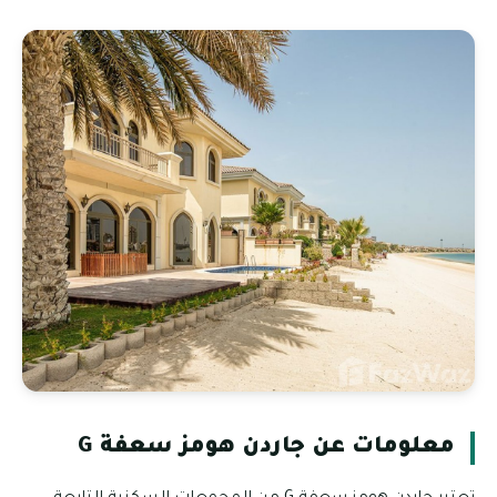
معلومات عن جاردن هومز سعفة G