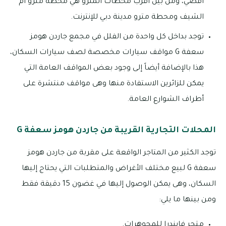
أقصي، ومن بين أقرب محطات المترو هي محطة مترو أم
الشيف ومحطة مترو مدينة دبي للإنترنت.
توجد بداخل كل واحدة من الفلل في مجمع جاردن هومز
سعفة G مواقف سيارات مخصصة لصف سيارات السكان،
هذا بالإضافة أيضاً إلى وجود بعض المواقف العامة التي
يمكن للزائرين الاستفادة منها وهى مواقف منتشرة على
أطراف الشوارع العامة.
المحلات التجارية القريبة من جاردن هومز سعفة G
توجد الكثير من المتاجر الواقعة على مقربة من جاردن هومز
سعفة G لبيع مختلف الأغراض والمتطلبات التي يحتاج إليها
السكان، وهى يمكن الوصول إليها في غضون 15 دقيقة فقط
ومن بينها ما يلي:
متجر فايندرا للمجوهرات.