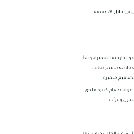
يسهل الوصول إلى داون تاون دبي في خلال 22 دقيقة، كما يمكن الوصول إلى مطار دبي الدولي في خلال 28 دقيقة
ميز بتصاميمها الداخلية والخارجية المتميزة، وتبدأ
توي على وجود غرفة خادمة ماستر بجانب
تصاميم متميزة.
 بالطابق الأرضي بها غرفة طعام كبيرة ملحق
مخزن ومرأب.