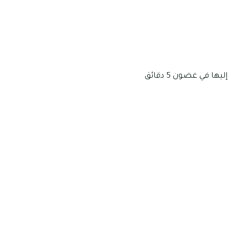
توجد الكثير من محلات البقالة والسوبرماركت القريبة من مجمع إيرانتيس، وهى يمكن الوصول إليها في غضون 5 دقائق