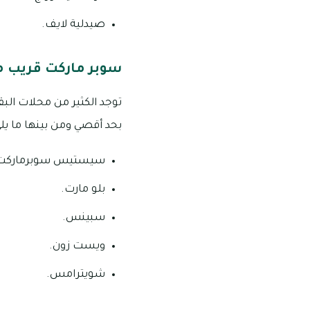
صيدلية لايف.
سوبر ماركت قريب م
بحد أقصي ومن بينها ما يلي
سيستيس سوبرماركت
بلو مارت.
سبينس.
ويست زون.
شويترامس.