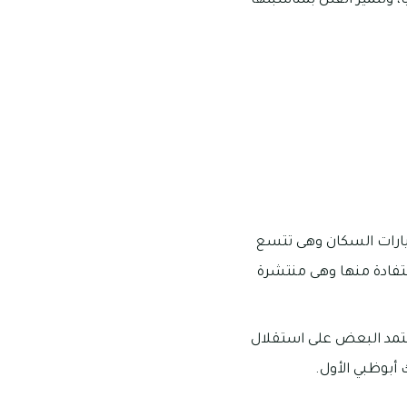
س ما يقرب من 2 مليون درهماً إماراتياً، وتتميز الفلل بمناسبتها
رات السكان وهى تتسع
ستفادة منها وهى منتشرة
يعتمد البعض على استقلال
بوظبي الأول.