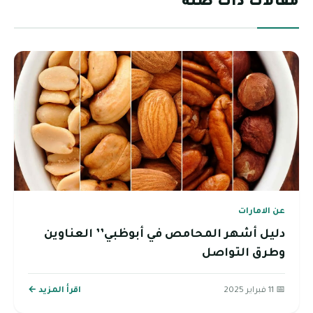
مقالات ذات صلة
عن الامارات
دليل أشهر المحامص في أبوظبي’’ العناوين
وطرق التواصل
📅 11 فبراير 2025
اقرأ المزيد ←