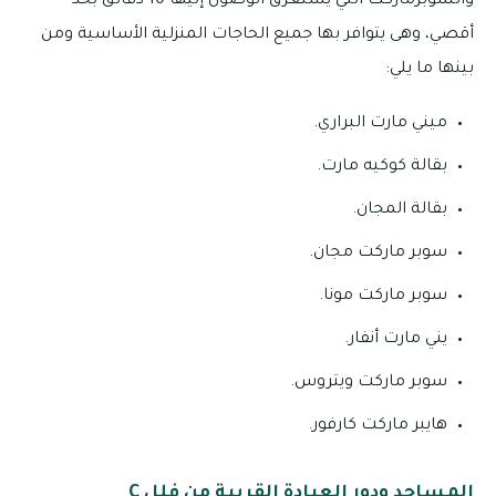
والسوبرماركت التي يستغرق الوصول إليها 10 دقائق بحد
أقصي، وهى يتوافر بها جميع الحاجات المنزلية الأساسية ومن
بينها ما يلي:
ميني مارت البراري.
بقالة كوكيه مارت.
بقالة المجان.
سوبر ماركت مجان.
سوبر ماركت مونا.
يني مارت أنفار.
سوبر ماركت ويتروس.
هايبر ماركت كارفور.
المساجد ودور العبادة القريبة من فلل C