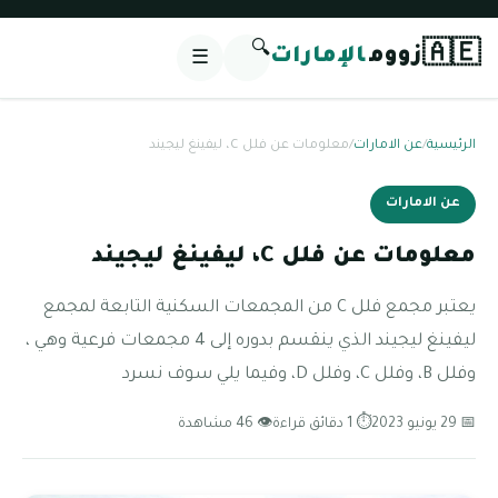
🔍
🇦🇪
زووم
الإمارات
☰
الرئيسية
/
عن الامارات
/
معلومات عن فلل C، ليفينغ ليجيند
عن الامارات
معلومات عن فلل C، ليفينغ ليجيند
يعتبر مجمع فلل C من المجمعات السكنية التابعة لمجمع
ليفينغ ليجيند الذي ينقسم بدوره إلى 4 مجمعات فرعية وهي ،
وفلل B، وفلل C، وفلل D، وفيما يلي سوف نسرد
📅 29 يونيو 2023
⏱ 1 دقائق قراءة
👁 46 مشاهدة