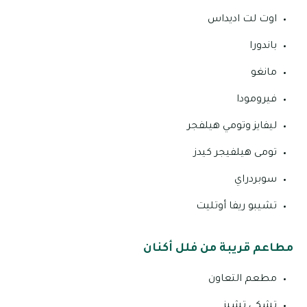
اوت لت اديداس
باندورا
مانغو
فيرومودا
ليفايز وتومي هيلفجر
تومى هيلفيجر كيدز
سوبردراي
تشيبو ريفا أوتليت
مطاعم قريبة من فلل أكنان
مطعم التعاون
تشكي تشيز