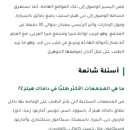
فمن اليسير الوصول إلى تلك المواقع الهامة، كما تستغرق
مسافة الوصول إلى دبي هيلز استيت بضع دقائق بالسيارة،
ومول الإمارات والبر الرئيسي يبعدان بحوالي 30 دقيقة عن
المجمع، وهو قريب لواحة ميرا ومجمع ميرا الفرعي، مع العلم
أنه يمتاز بأجوائه الهادئة ويتربع في قلب دبي لاند، وهو ما يزيد
الطلب على فلل أكنان لموقعها الجوهري.
أسئلة شائعة
ما هي المجمعات الأكثر طلبًا في داماك هيلز 2?
من المجمعات السكنية التي يكثر الطلب على الإقامة بها داخل
نطاق داماك هيلز 2: باسوود، استر، جونيبر، أمارغو، زينيا، ادورا،
فاردون دبي، البيزيا، باسيفيكا، سيكامور، سنكتناري، وأمارغو،
وسيكامور، فلل جست كافالي، بالوفيردي.