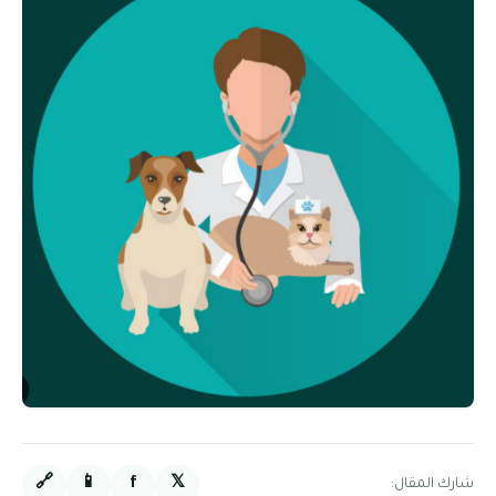
🔗
📱
f
𝕏
شارك المقال: