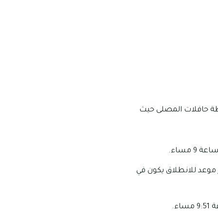
ة حافلات المصلى حيث
مام الساعة 6 صباحا وبالنسبة لآخر موعد للانطلاق يكون في