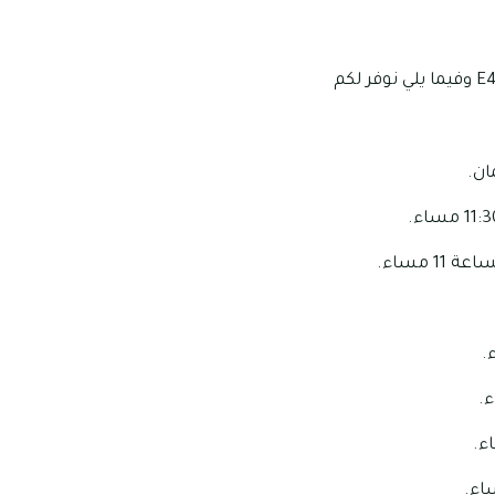
تهتم الهيئة بتوفير حافلات للخطين الواصلين بين إمارتي دبي وعجمان وهما خط E400 وخط E411 وفيما يلي نوفر لكم